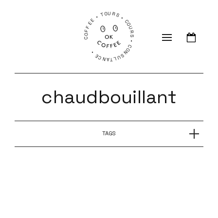
COFFEE • TOURS • COURS • CONSULTANCE •
chaudbouillant
TAGS
CHAUD BOUILLANT avec Stéphane Guinet de Le
Filtre
CHAUD BOUILLANT avec Ilse Geyskens de Café
Velvet
CHAUD BOUILLANT avec Thibault Chauvin de
Cuprima
CHAUD BOUILLANT avec Manon Larrieu de
Quality Cup
CHAUD BOUILLANT avec Ludovic Maillard de