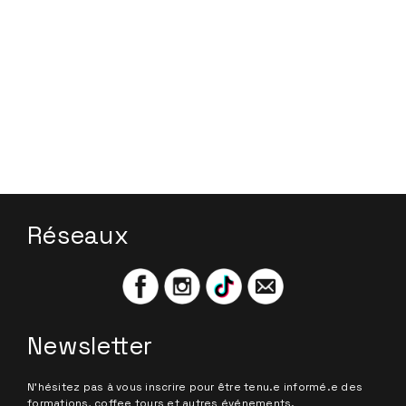
Maison Jobin/SCA France
CHAUD BOUILLANT avec Sofie Nys de Sucafina
Specialty Europe
CHAUD BOUILLANT with James Harper from
Filter Stories Podcast
CHAUD BOUILLANT with Jordan Crosthwaite
CHAUD BOUILLANT avec Katrien Pauwels de OR
Coffee Roasters
CHAUD BOUILLANT avec Dajo Aertssen de
Cafés Muda
Réseaux
Newsletter
N'hésitez pas à vous inscrire pour être tenu.e informé.e des
formations, coffee tours et autres événements.