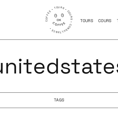
COFFEE • TOURS • COURS • CONSULTANCE •
TOURS
COURS
unitedstate
TAGS