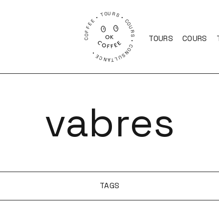
COFFEE • TOURS • COURS • CONSULTANCE •
TOURS
COURS
vabres
TAGS