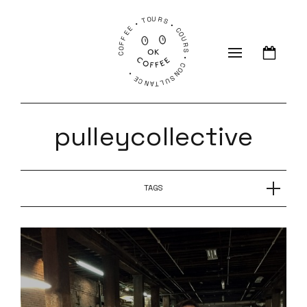
COFFEE • TOURS • COURS • CONSULTANCE •
pulleycollective
TAGS