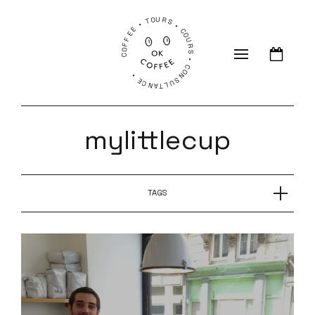
COFFEE • TOURS • COURS • CONSULTANCE •
mylittlecup
TAGS