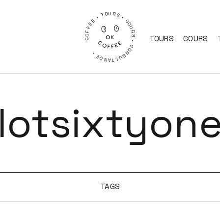
COFFEE • TOURS • COURS • CONSULTANCE •
TOURS
COURS
lotsixtyon
TAGS