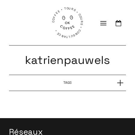
COFFEE • TOURS • COURS • CONSULTANCE •
katrienpauwels
TAGS
CHAUD BOUILLANT avec Katrien Pauwels de OR
Coffee Roasters
Réseaux