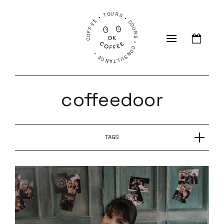
COFFEE • TOURS • COURS • CONSULTANCE •
coffeedoor
TAGS