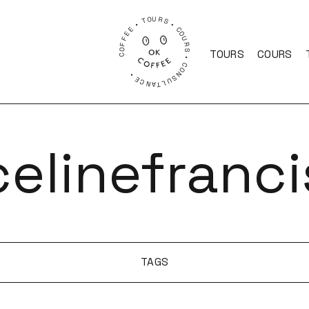
COFFEE • TOURS • COURS • CONSULTANCE •
TOURS
COURS
celinefranci
TAGS