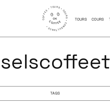
COFFEE • TOURS • COURS • CONSULTANCE •
TOURS
COURS
selscoffee
TAGS