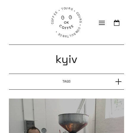
COFFEE • TOURS • COURS • CONSULTANCE •
kyiv
TAGS