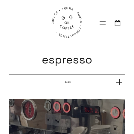
COFFEE • TOURS • COURS • CONSULTANCE •
espresso
TAGS