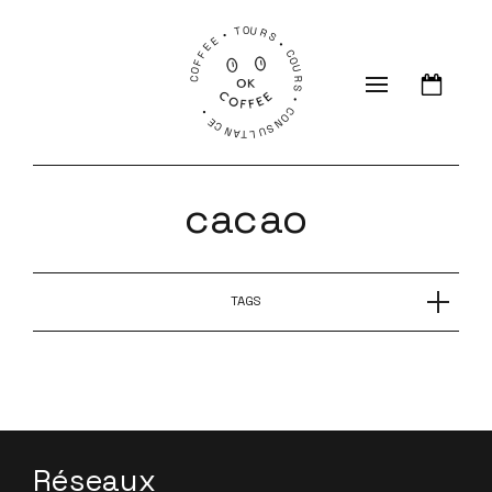
COFFEE • TOURS • COURS • CONSULTANCE •
cacao
TAGS
CHAUD BOUILLANT avec Céline Francis
Réseaux