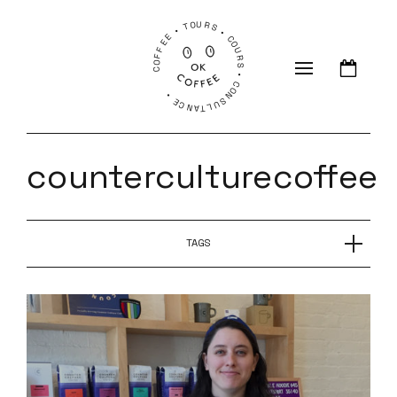
COFFEE • TOURS • COURS • CONSULTANCE •
counterculturecoffee
TAGS