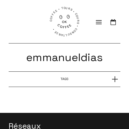
COFFEE • TOURS • COURS • CONSULTANCE •
emmanueldias
TAGS
CHAUD BOUILLANT avec Emmanuel Dias de
Swiss Water
Réseaux