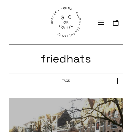
COFFEE • TOURS • COURS • CONSULTANCE •
friedhats
TAGS