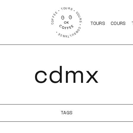
COFFEE • TOURS • COURS • CONSULTANCE •
TOURS
COURS
cdmx
TAGS