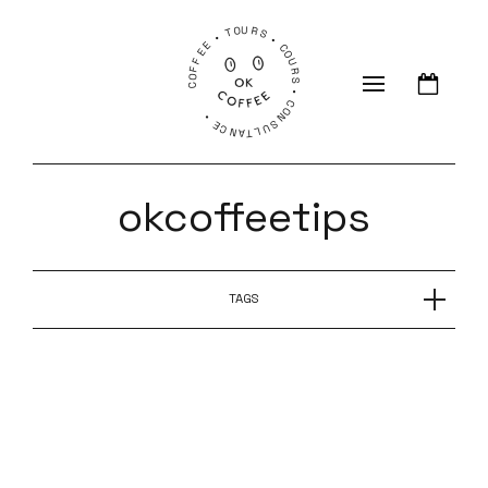
COFFEE • TOURS • COURS • CONSULTANCE •
okcoffeetips
TAGS
CHAUD BOUILLANT avec Manon Larrieu de
Quality Cup
CHAUD BOUILLANT avec Ludovic Maillard de
Maison Jobin/SCA France
CHAUD BOUILLANT with Jordan Crosthwaite
CHAUD BOUILLANT avec Katrien Pauwels de OR
Coffee Roasters
CHAUD BOUILLANT avec Dajo Aertssen de