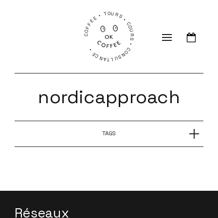
COFFEE • TOURS • COURS • CONSULTANCE •
nordicapproach
TAGS
CHAUD BOUILLANT with Jordan Crosthwaite
Réseaux