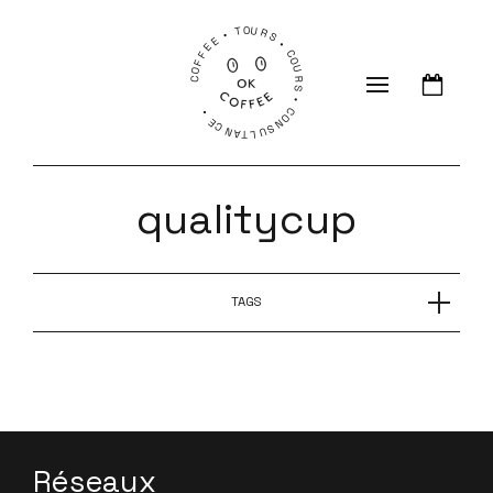
COFFEE • TOURS • COURS • CONSULTANCE •
qualitycup
TAGS
CHAUD BOUILLANT avec Manon Larrieu de
Quality Cup
Réseaux