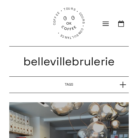
COFFEE • TOURS • COURS • CONSULTANCE •
bellevillebrulerie
TAGS