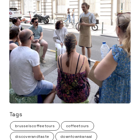
Tags
brusselscoffeetours
coffeetours
discoverandtaste
downtownkanaal