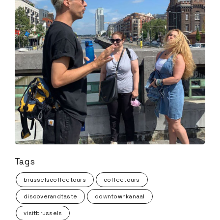
Tags
brusselscoffeetours
coffeetours
discoverandtaste
downtownkanaal
visitbrussels