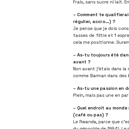
Frais, sans sucre ni lait. 
– Comment te qualifierai
régulier, accro…) ?
Je pense que je dois con
tasses de filtre et 1 espr
cela me positionne. Sure
– As-tu toujours été dans
avant ?
Non avant j’étais dans la 
comme Barman dans des ba
– As-tu une passion en d
Plein, mais pas une en part
– Quel endroit au monde
(café ou pas) ?
Le Rwanda, parce que c’est
du génocide de 1994). Le p