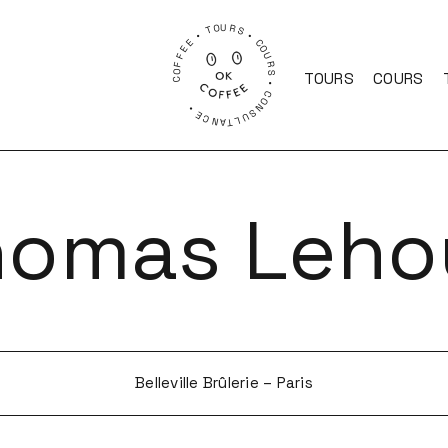
COFFEE • TOURS • COURS • CONSULTANCE •
TOURS
COURS
homas Leho
Belleville Brûlerie – Paris