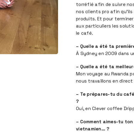
torréfié afin de suivre n
nos clients pro afin qu’il
produits. Et pour termine
aux particuliers les solu
le café.
– Quelle a été ta premièr
À Sydney en 2009 dans un 
– Quelle a été ta meilleu
Mon voyage au Rwanda pou
nous travaillons en direct
– Te prépares-tu du café 
?
Oui, en Clever coffee Dripp
– Comment aimes-tu ton ca
vietnamien… ?