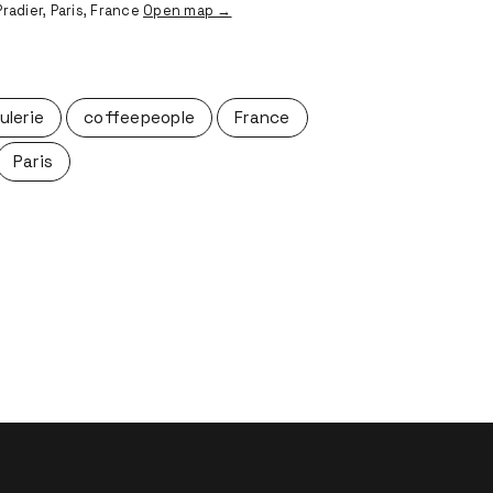
 Pradier, Paris, France
Open map →
rulerie
coffeepeople
France
Paris