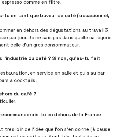
En espresso comme en filtre.
s-tu en tant que buveur de café (occasionnel,
sommer en dehors des dégustations au travail 3
esso par jour. Je ne sais pas dans quelle catégorie
ment celle d’un gros consommateur.
 l’industrie du café ? Si non, qu’as-tu fait
restauration, en service en salle et puis au bar
rs à cocktails.
ehors du café ?
iculier.
 recommanderais-tu en dehors de la France
 très loin de l’idée que l’on s’en donne (à cause
ays est magnifique, il est très facile de se