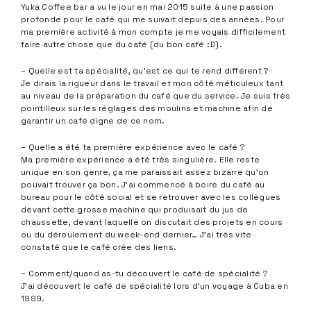
Yuka Coffee bar a vu le jour en mai 2015 suite à une passion
profonde pour le café qui me suivait depuis des années. Pour
ma première activité à mon compte je me voyais difficilement
faire autre chose que du café (du bon café :D).
– Quelle est ta spécialité, qu’est ce qui te rend différent ?
Je dirais la rigueur dans le travail et mon côté méticuleux tant
au niveau de la préparation du café que du service. Je suis très
pointilleux sur les réglages des moulins et machine afin de
garantir un café digne de ce nom.
– Quelle a été ta première expérience avec le café ?
Ma première expérience a été très singulière. Elle reste
unique en son genre, ça me paraissait assez bizarre qu’on
pouvait trouver ça bon. J’ai commencé à boire du café au
bureau pour le côté social et se retrouver avec les collègues
devant cette grosse machine qui produisait du jus de
chaussette, devant laquelle on discutait des projets en cours
ou du déroulement du week-end dernier… J’ai très vite
constaté que le café crée des liens.
– Comment/quand as-tu découvert le café de spécialité ?
J’ai découvert le café de spécialité lors d’un voyage à Cuba en
1999.