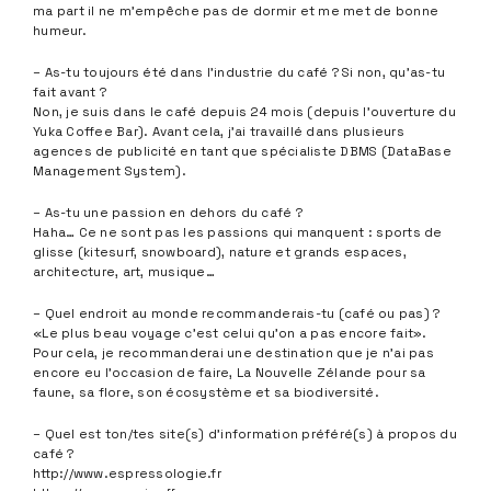
ma part il ne m’empêche pas de dormir et me met de bonne
humeur.
– As-tu toujours été dans l’industrie du café ? Si non, qu’as-tu
fait avant ?
Non, je suis dans le café depuis 24 mois (depuis l’ouverture du
Yuka Coffee Bar). Avant cela, j’ai travaillé dans plusieurs
agences de publicité en tant que spécialiste DBMS (DataBase
Management System).
– As-tu une passion en dehors du café ?
Haha… Ce ne sont pas les passions qui manquent : sports de
glisse (kitesurf, snowboard), nature et grands espaces,
architecture, art, musique…
– Quel endroit au monde recommanderais-tu (café ou pas) ?
«Le plus beau voyage c’est celui qu’on a pas encore fait».
Pour cela, je recommanderai une destination que je n’ai pas
encore eu l’occasion de faire, La Nouvelle Zélande pour sa
faune, sa flore, son écosystème et sa biodiversité.
– Quel est ton/tes site(s) d’information préféré(s) à propos du
café ?
http://www.espressologie.fr