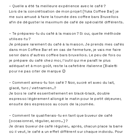
– Quelle a été ta meilleure expérience avec le café ?
Lors de la concrétisation de mon projet (Yuka Coffee Bar) je
me suis amusé à faire la tournée des coffee bars Bruxellois
afin de déguster le maximum de café de spécialité différents.
– Te prépares-tu du café à la maison ? Si oui, quelle méthode
utilises-tu ?
Je prépare rarement du café à la maison. Je prends mes cafés
dans mon Coffee Bar et en cas de fermeture, je vais me faire
servir dans d’autres coffee bars bruxellois. Le peu de fois ou
je prépare du café chez moi, l’outil qui me paraît le plus
adéquat et à mon goût, reste la cafetière italienne (Bialetti
pour ne pas citer de marque 😉
– Comment aimes-tu ton café ? Noir, sucré et avec du lait,
glacé, turc / vietnamien…?
Je bois le café essentiellement en black-black, double
espresso légèrement allongé le matin pour le petit déjeuner,
ensuite des espressos au cours de la journée.
– Comment te qualifierais-tu en tant que buveur de café
(occasionnel, régulier, accro…) ?
Je dirais buveur de café régulier… après, chacun place la barre
où il veut, le café a un effet différent sur chaque individu. Pour