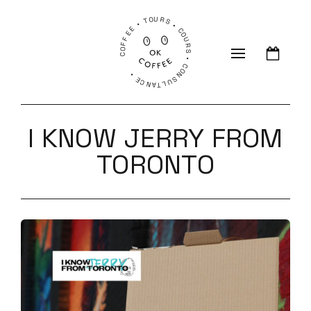
COFFEE • TOURS • COURS • CONSULTANCE •
I KNOW JERRY FROM
TORONTO