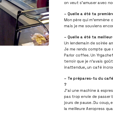
on veut s’amuser avec nos
– Quelle a été ta premièr
Mon père qui m’emmène ch
mais je me souviens encore
– Quelle a été ta meilleu
Un lendemain de soirée ar
Je me rends compte que n
Parlor coffee. Un Yrgache
terroir que je n’avais goût
inattendue, un café incroy
– Te prépares-tu du café 
?
J’ai une machine à espres
pas trop envie de passer
jours de pause. Du coup, e
la meilleure Aeropress qu