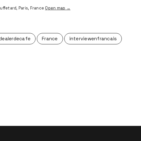
uffetard, Paris, France
Open map →
dealerdecafe
France
interviewenfrancais