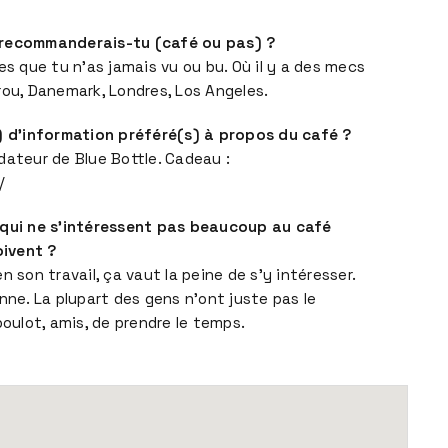
 recommanderais-tu (café ou pas) ?
es que tu n’as jamais vu ou bu. Où il y a des mecs
rou, Danemark, Londres, Los Angeles.
s) d’information préféré(s) à propos du café ?
dateur de Blue Bottle. Cadeau :
/
 qui ne s’intéressent pas beaucoup au café
oivent ?
n son travail, ça vaut la peine de s’y intéresser.
nne. La plupart des gens n’ont juste pas le
boulot, amis, de prendre le temps.