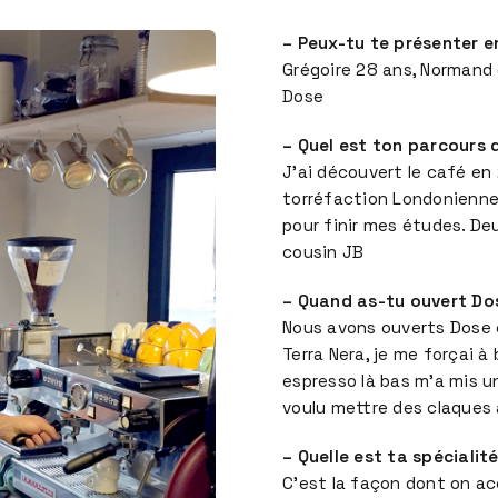
– Peux-tu te présenter e
Grégoire 28 ans, Normand d
Dose
– Quel est ton parcours d
J’ai découvert le café en
torréfaction Londonienne 
pour finir mes études. De
cousin JB
– Quand as-tu ouvert Dose
Nous avons ouverts Dose
Terra Nera, je me forçai à 
espresso là bas m’a mis u
voulu mettre des claques
– Quelle est ta spécialité
C’est la façon dont on acc