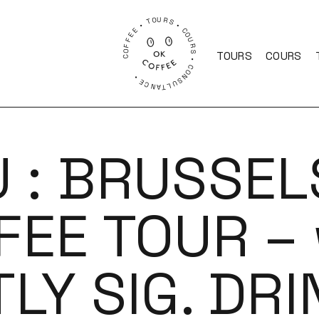
COFFEE • TOURS • COURS • CONSULTANCE •
TOURS
COURS
 : BRUSSE
FEE TOUR – 
LY SIG. DR