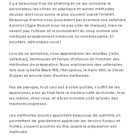
Il y a beaucoup trop de shaming en ce qui concerne le
percolateur, les cônes en plastique et autres méthodes
douces dont nous avons le plus souvent oublié l’intérêt.
Beaucoup d’entre nous possèdent par exemple une cafetière
à piston (type Bodum pour ne pas citer de marque), mais ne
savent pas l’utiliser et la considèrent du coup comme une
méthode probablement médiocre ou inintéressante. Et
pourtant, détrompez-vous !
Lors de ce workshop, nous apprendrons les recettes (ratio
café/eau), techniques et temps d’infusion en fonction des
méthodes de préparation. Nous explorerons des ustensiles
tels que la Kalita Wave 185, l’Aeropress, le Hario V60, le Clever
Dripper et encore bien d’autres méthodes.
Pas de panique, tout ceci est à votre portée, il suffit de les
apprivoiser, pour au final faire le meilleur café du monde, tous
les matins, chez vous, et à bien moindre coût qu’avec des
machines espresso.
Les méthodes douces apportent beaucoup de subtilité, et
permettent de grandement apprécier les terroirs floraux et
fruités, souvent proches du thé, quand la préparation est
maîtrisée.