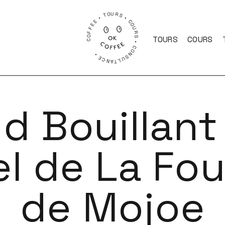
COFFEE • TOURS • COURS • CONSULTANCE •
TOURS
COURS
d Bouillant
el de La Fou
de Mojoe