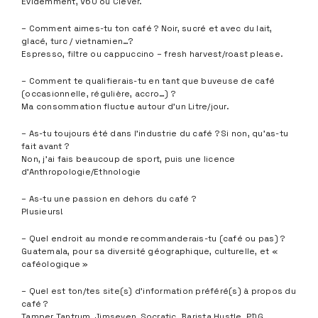
Evidemment, V60 ou Clever.
– Comment aimes-tu ton café ? Noir, sucré et avec du lait,
glacé, turc / vietnamien…?
Espresso, filtre ou cappuccino – fresh harvest/roast please.
– Comment te qualifierais-tu en tant que buveuse de café
(occasionnelle, régulière, accro…) ?
Ma consommation fluctue autour d’un Litre/jour.
– As-tu toujours été dans l’industrie du café ? Si non, qu’as-tu
fait avant ?
Non, j’ai fais beaucoup de sport, puis une licence
d’Anthropologie/Ethnologie
– As-tu une passion en dehors du café ?
Plusieurs!
– Quel endroit au monde recommanderais-tu (café ou pas) ?
Guatemala, pour sa diversité géographique, culturelle, et «
caféologique »
– Quel est ton/tes site(s) d’information préféré(s) à propos du
café ?
Tamper Tantrum, Jimseven, Socratic, Barista Hustle, PDG.