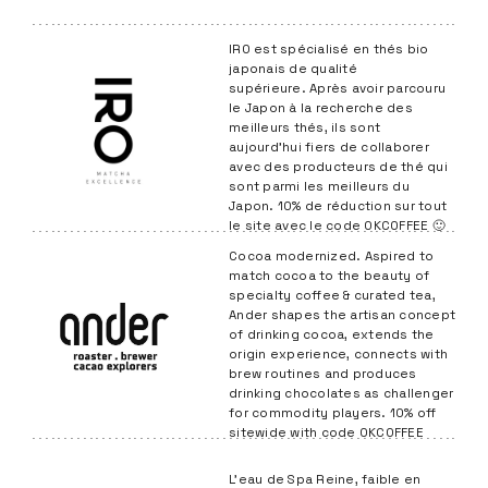
supérieure.
Après avoir parcouru
le Japon à la recherche des
meilleurs thés, ils sont
aujourd’hui fiers de collaborer
avec des producteurs de thé qui
sont parmi les meilleurs du
Japon.
10% de réduction sur tout
le site avec le code OKCOFFEE 🙂
Cocoa modernized. Aspired to
match cocoa to the beauty of
specialty coffee & curated tea,
Ander shapes the artisan concept
of drinking cocoa, extends the
origin experience, connects with
brew routines and produces
drinking chocolates as challenger
for commodity players. 10% off
sitewide with code OKCOFFEE
L’eau de Spa Reine, faible en
minéraux et au ph très
légèrement acide, est l’eau
minérale numéro 1 pour faire le
meilleur café du monde à la