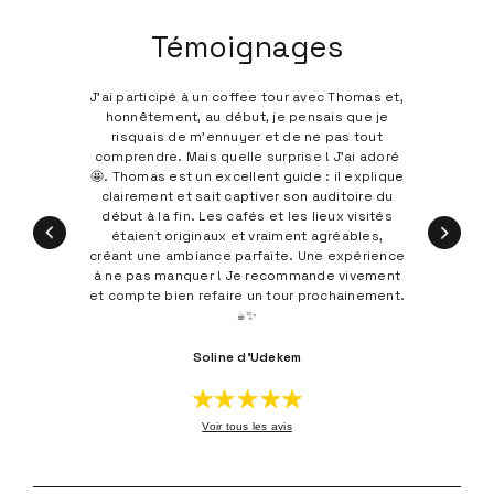
Témoignages
Découverte de lieux exceptionnels autour du
café ! Thomas est un guide 5 étoiles, un
expert du café. Le tour permet de découvrir
des stops proposant du café de qualité tout
en apprenant comment sélectionner des
grains de qualité. Pas besoin d’être expert,
juste curieux et prêt à faire des découvertes
😊
Maxime Lvll
Voir tous les avis
Maps