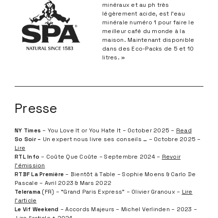
maison. Maintenant disponible
dans des Eco-Packs de 5 et 10
litres. »
Presse
NY Times
– You Love It or You Hate It – October 2025 –
Read
So Soir –
Un expert nous livre ses conseils … – Octobre 2025 –
Lire
RTL Info
– Coûte Que Coûte – Septembre 2024 –
Revoir
l’émission
RTBF La Première
– Bientôt à Table – Sophie Moens & Carlo De
Pascale – Avril 2023 & Mars 2022
Telerama
(FR) – “Grand Paris Express” –
Olivier Granoux –
Lire
l’article
Le Vif Weekend
– Accords Majeurs – Michel Verlinden – 2023 –
Lire l’article
+ 2024
Vrij
(NL) – Zuivere Koffie – Reza Bakhtali – Novembre 2023
Bruzz
–
Le Soir
/ Marie Honnay –
Moustique
/ Louise Tessier –
Le
Fooding
/ Elisabeth Debourse –
Flair
–
Gaël
– etc