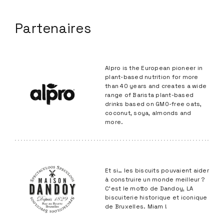
Alpro is the European pioneer in
plant-based nutrition for more
than 40 years and creates a wide
range of Barista plant-based
drinks based on GMO-free oats,
coconut, soya, almonds and
more.
Et si… les biscuits pouvaient aider
à construire un monde meilleur ?
C’est le motto de Dandoy, LA
biscuiterie historique et iconique
de Bruxelles. Miam !
IRO est spécialisé en thés bio
japonais de qualité