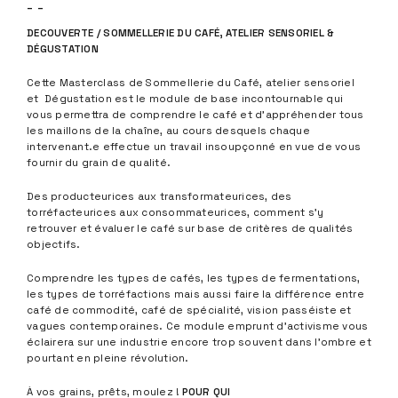
- -
DECOUVERTE / SOMMELLERIE DU CAFÉ, ATELIER SENSORIEL &
DÉGUSTATION
Cette Masterclass de Sommellerie du Café, atelier sensoriel
et Dégustation est le module de base incontournable qui
vous permettra de comprendre le café et d’appréhender tous
les maillons de la chaîne, au cours desquels chaque
intervenant.e effectue un travail insoupçonné en vue de vous
fournir du grain de qualité.
Des producteurices aux transformateurices, des
torréfacteurices aux consommateurices, comment s’y
retrouver et évaluer le café sur base de critères de qualités
objectifs.
Comprendre les types de cafés, les types de fermentations,
les types de torréfactions mais aussi faire la différence entre
café de commodité, café de spécialité, vision passéiste et
vagues contemporaines. Ce module emprunt d’activisme vous
éclairera sur une industrie encore trop souvent dans l’ombre et
pourtant en pleine révolution.
À vos grains, prêts, moulez !
POUR QUI