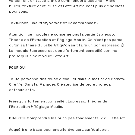
versement en tasse afin de commencer à dessiner. Micro
bulles, texture onctueuse et Latte Art n’auront plus de secrets
pour vous.
Texturisez, Chauffez, Versez et Recommencez !
Attention, ce module ne concerne pas la partie Espresso,
Théorie de l’Extraction et Réglage Moulin. Ce n’est pas parce
qu’on sait faire du Latte Art qu’on sait faire un bon espresso 😉
Le module Espresso est donc fortement conseillé comme
pré-requis à ce module Latte Art.
POUR QUI
Toute personne désireuse d’évoluer dans le métier de Barista.
Chef.fe, Barista, Manager, Créateurice de projet horeca,
enthousiaste.
Prérequis fortement conseillé : Espresso, Théorie de
l’Extraction & Réglage Moulin.
OBJECTIF
Comprendre les principes fondamentaux du Latte Art
Acquérir une base pour ensuite évoluer… sur Youtube !