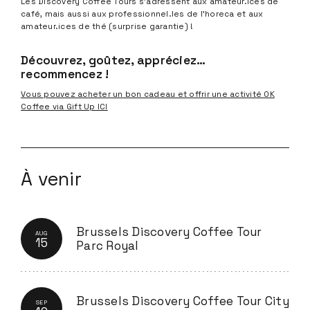
Les Discovery Coffee Tours s’adressent aux amateur.ices de
café, mais aussi aux professionnel.les de l’horeca et aux
amateur.ices de thé (surprise garantie) !
Découvrez, goûtez, appréciez…
recommencez !
Vous pouvez acheter un bon cadeau et offrir une activité OK
Coffee via Gift Up ICI
À venir
Brussels Discovery Coffee Tour
AUG
15
Parc Royal
Brussels Discovery Coffee Tour City
SEP